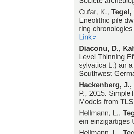
Société archéolo
Cufar, K.,
Tegel,
Eneolithic pile dw
ring chronologies
Link
Diaconu, D., Kah
Level Thinning E
sylvatica L.) an 
Southwest Germa
Hackenberg, J., 
P., 2015. SimpleT
Models from TLS 
Hellmann, L.,
Teg
ein einzigartige
Hellmann, L.,
Teg