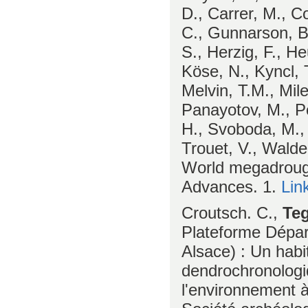
D., Carrer, M., Co
C., Gunnarson, B.
S., Herzig, F., H
Köse, N., Kyncl, 
Melvin, T.M., Mile
Panayotov, M., Po
H., Svoboda, M., 
Trouet, V., Walde
World megadrough
Advances. 1.
Lin
Croutsch. C.,
Teg
Plateforme Dépar
Alsace) : Un habi
dendrochronologi
l'environnement à