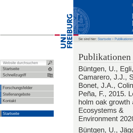
›
Sie sind hier:
Startseite
Publikationen
Publikationen
Büntgen, U., Egli,
Startseite
Schnellzugriff
Camarero, J.J., S
Bonet, J.A., Colin
Forschungsfelder
Peña, F., 2015. L
Stellenangebote
holm oak growth a
Kontakt
Ecosystems &
Startseite
Environment 202
Büntgen, U., Jägg