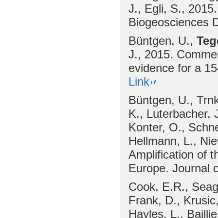
J., Egli, S., 2015
Biogeosciences D
Büntgen, U.,
Teg
J., 2015. Comment
evidence for a 1
Link
Büntgen, U., Trnka
K., Luterbacher, J
Konter, O., Schne
Hellmann, L., Nie
Amplification of 
Europe. Journal 
Cook, E.R., Seage
Frank, D., Krusic
Hayles, L., Bailli