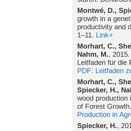
Montwé, D., Spie
growth in a geneti
productivity and
1–11.
Link
Morhart, C., She
Nahm, M.
, 2015.
Leitfaden für die
PDF: Leitfaden z
Morhart, C., Sh
Spiecker, H., N
wood production 
of Forest Growth
Production in Ag
Spiecker, H.
, 20