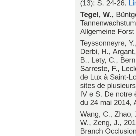
(13): S. 24-26.
Li
Tegel, W.,
Büntge
Tannenwachstum i
Allgemeine Forst 
Teyssonneyre, Y.,
Derbi, H., Argant,
B., Lety, C., Ber
Sarreste, F., Lecl
de Lux à Saint-L
sites de plusieurs
IV e S. De notre 
du 24 mai 2014, 
Wang, C., Zhao, Z
W., Zeng, J., 201
Branch Occlusion 