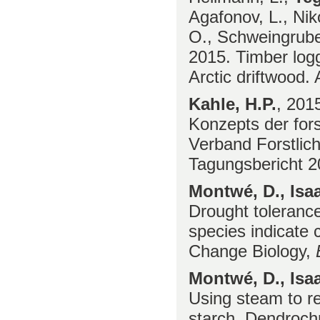
Agafonov, L., Nik
O., Schweingruber
2015. Timber logg
Arctic driftwood.
Kahle, H.P.
, 201
Konzepts der fors
Verband Forstlic
Tagungsbericht 
Montwé, D., Isa
Drought tolerance
species indicate 
Change Biology,
Montwé, D., Isaa
Using steam to re
starch. Dendroch